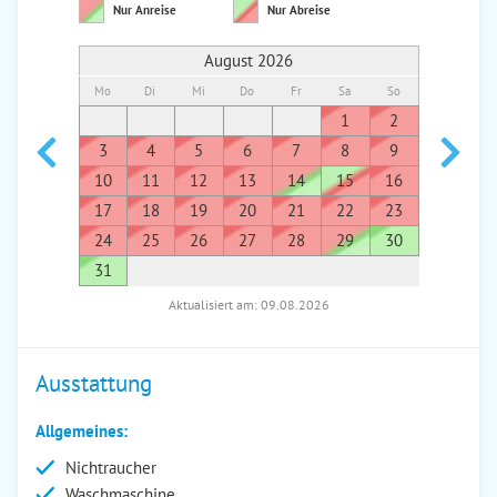
Nur Anreise
Nur Abreise
August 2026
Mo
Di
Mi
Do
Fr
Sa
So
Mo
Di
1
2
1
3
4
5
6
7
8
9
7
8
10
11
12
13
14
15
16
14
1
17
18
19
20
21
22
23
21
2
24
25
26
27
28
29
30
28
2
31
Aktualisiert am: 09.08.2026
Ausstattung
Allgemeines:
Nichtraucher
Waschmaschine