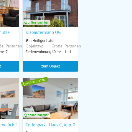
online buchbar
mühle
Klabautermann OG
in Heiligenhafen
ße
Personen
Objekttyp
Größe
Personen
 m²
7
Ferienwohnung
60 m²
1 - 4
t
zum Objekt
online buchbar
online buchbar
englück 1
Ferienpark - Haus C, App. 0C1109