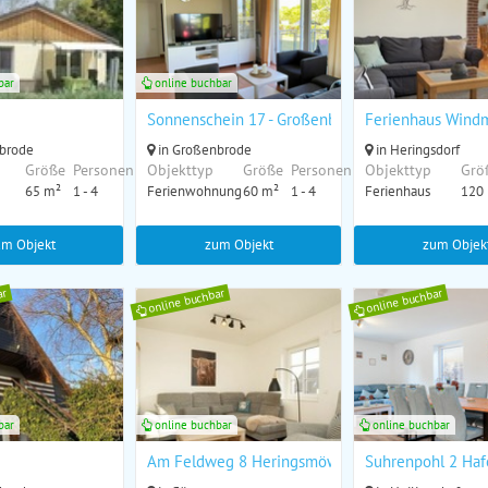
bar
online buchbar
Sonnenschein 17 - Großenbrode
Ferienhaus Wind
brode
in Großenbrode
in Heringsdorf
Größe
Personen
Objekttyp
Größe
Personen
Objekttyp
Grö
65 m²
1 - 4
Ferienwohnung
60 m²
1 - 4
Ferienhaus
120
um Objekt
zum Objekt
zum Objek
ar
online buchbar
online buchbar
bar
online buchbar
online buchbar
Am Feldweg 8 Heringsmöwe
Suhrenpohl 2 Haf