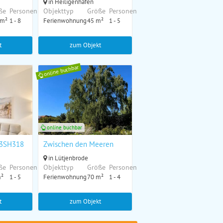
in Heiligenhafen
ße
Personen
Objekttyp
Größe
Personen
 m²
1 - 8
Ferienwohnung
45 m²
1 - 5
t
zum Objekt
online buchbar
online buchbar
. 3SH318
Zwischen den Meeren
in Lütjenbrode
ße
Personen
Objekttyp
Größe
Personen
m²
1 - 5
Ferienwohnung
70 m²
1 - 4
t
zum Objekt