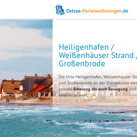
Heiligenhafen /
Weißenhäuser Strand 
Großenbrode
Die Orte Heiligenhafen, Weissenhäuser St
und Großenbrode an der Ostseeküste ver
sowohl
Erholung als auch Bewegung
und 
eine Reise wert.