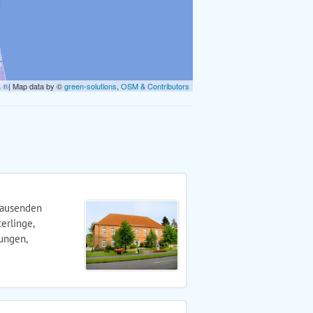
a ®
| Map data by ©
green-solutions
,
OSM & Contributors
tausenden
erlinge,
ungen,