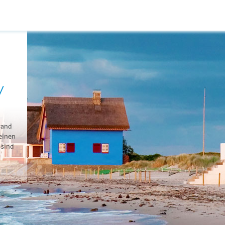
/
rand
einen
sind