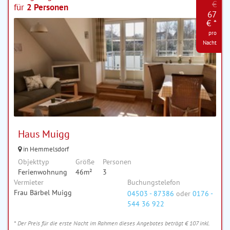
€
für
2 Personen
67
€ *
pro
Nacht
Haus Muigg
in Hemmelsdorf
Objekttyp
Größe
Personen
Ferienwohnung
46m²
3
Vermieter
Buchungstelefon
Frau Bärbel Muigg
04503 - 87386
oder
0176 -
544 36 922
* Der Preis für die erste Nacht im Rahmen dieses Angebotes beträgt € 107 inkl.