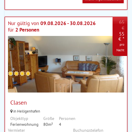
65
Nur gültig von
09.08.2026 - 30.08.2026
€
für
2 Personen
55
€ *
pro
Nacht
Clasen
in Heiligenhafen
Objekttyp
Größe
Personen
Ferienwohnung
80m²
4
Vermieter
Buchungstelefon