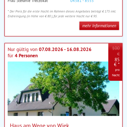
Frau Stefanie Treczokat
04381 - 8555
* Der Preis für die erste Nacht im Rahmen dieses Angebotes beträgt € 175 inkl.
Endreinigung (in Höhe von € 80 ), für jede weitere Nacht nur € 95.
mehr Informationen
100
Nur gültig von
07.08.2026 - 16.08.2026
€
für
4 Personen
85
€ *
pro
Nacht
Haus am Wege von Wiek