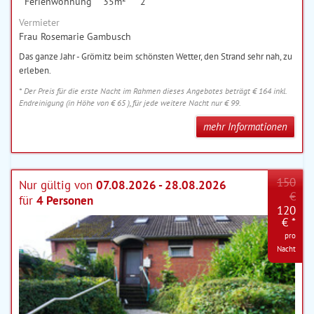
Ferienwohnung
35m²
2
Vermieter
Frau Rosemarie Gambusch
Das ganze Jahr - Grömitz beim schönsten Wetter, den Strand sehr nah, zu
erleben.
* Der Preis für die erste Nacht im Rahmen dieses Angebotes beträgt € 164 inkl.
Endreinigung (in Höhe von € 65 ), für jede weitere Nacht nur € 99.
mehr Informationen
150
Nur gültig von
07.08.2026 - 28.08.2026
€
für
4 Personen
120
€ *
pro
Nacht