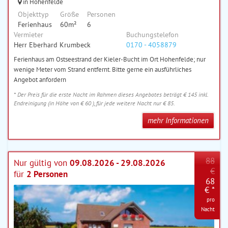
in Hohenfelde
Objekttyp
Größe
Personen
Ferienhaus
60m²
6
Vermieter
Buchungstelefon
Herr Eberhard Krumbeck
0170 - 4058879
Ferienhaus am Ostseestrand der Kieler-Bucht im Ort Hohenfelde; nur
wenige Meter vom Strand entfernt. Bitte gerne ein ausführliches
Angebot anfordern
* Der Preis für die erste Nacht im Rahmen dieses Angebotes beträgt € 145 inkl.
Endreinigung (in Höhe von € 60 ), für jede weitere Nacht nur € 85.
mehr Informationen
88
Nur gültig von
09.08.2026 - 29.08.2026
€
für
2 Personen
68
€ *
pro
Nacht