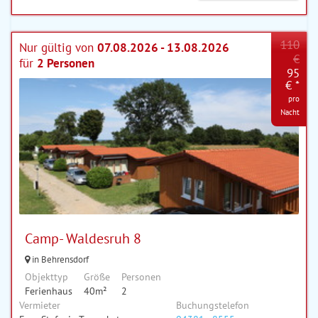
110
Nur gültig von
07.08.2026 - 13.08.2026
€
für
2 Personen
95
€ *
pro
Nacht
Camp- Waldesruh 8
in Behrensdorf
Objekttyp
Größe
Personen
Ferienhaus
40m²
2
Vermieter
Buchungstelefon