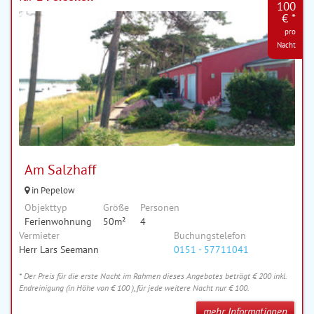
100
€ *
pro
Nacht
Am Salzhaff
in Pepelow
Objekttyp
Größe
Personen
Ferienwohnung
50m²
4
Vermieter
Buchungstelefon
Herr Lars Seemann
0151 - 57711041
* Der Preis für die erste Nacht im Rahmen dieses Angebotes beträgt € 200 inkl.
Endreinigung (in Höhe von € 100 ), für jede weitere Nacht nur € 100.
mehr Informationen