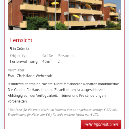
Fernsicht
in Grömitz
Objekttyp
Größe
Personen
Ferienwohnung
43m²
2
Vermieter
Frau Christiane Wehrendt
*Mindestaufenthalt 4 Nächte. Nicht mit anderen Rabatten kombinierbar.
Die Gebühr für Haustiere und Zustellbetten ist ausgeschlossen.
Abhängig von der Verfügbarkeit. Irrtümer und Preisänderungen
vorbehalten.
* Der Preis für die erste Nacht im Rahmen dieses Angebotes beträgt € 172 inkl.
Endreinigung (in Höhe von € 0 ), für jede weitere Nacht nur € 172.
mehr Informationen