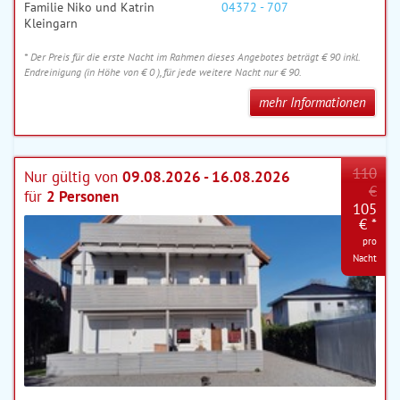
Familie Niko und Katrin
04372 - 707
Kleingarn
* Der Preis für die erste Nacht im Rahmen dieses Angebotes beträgt € 90 inkl.
Endreinigung (in Höhe von € 0 ), für jede weitere Nacht nur € 90.
mehr Informationen
110
Nur gültig von
09.08.2026 - 16.08.2026
€
für
2 Personen
105
€ *
pro
Nacht