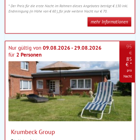
* Der Preis für die erste Nacht im Rahmen dieses Angebotes beträgt € 130 inkl.
Endreinigung (in Höhe von € 60 ), für jede weitere Nacht nur € 70.
mehr Informationen
95
Nur gültig von
09.08.2026 - 29.08.2026
€
für
2 Personen
85
€ *
pro
Nacht
Krumbeck Group