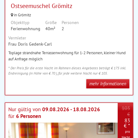
Ostseemuschel Grömitz
in Grömitz
Objekttyp
Größe
Personen
Ferienwohnung
40m²
2
Vermieter
Frau Doris Gedenk-Carl
Toplage strandnahe Terrassenwohnung für 1-2 Personen, kleiner Hund
auf Anfrage möglich
* Der Preis für die erste Nacht im Rahmen dieses Angebotes beträgt € 175 inkl.
Endreinigung (in Höhe von € 70 ), für jede weitere Nacht nur € 105.
mehr Informationen
103
Nur gültig von
09.08.2026 - 18.08.2026
€
für
6 Personen
83
€ *
pro
Nacht