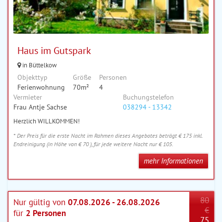
Haus im Gutspark
in Büttelkow
Objekttyp
Größe
Personen
Ferienwohnung
70m²
4
Vermieter
Buchungstelefon
Frau Antje Sachse
038294 - 13342
Herzlich WILLKOMMEN!
* Der Preis für die erste Nacht im Rahmen dieses Angebotes beträgt € 175 inkl.
Endreinigung (in Höhe von € 70 ), für jede weitere Nacht nur € 105.
mehr Informationen
80
Nur gültig von
07.08.2026 - 26.08.2026
€
für
2 Personen
75