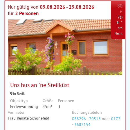
80
Nur gültig von
09.08.2026 - 29.08.2026
€
für
2 Personen
70
€ *
pro
Nacht
Uns hus an ´ne Steilküst
in Rerik
Objekttyp
Größe
Personen
Ferienwohnung
45m²
3
Vermieter
Buchungstelefon
Frau Renate Schönefeld
038296 - 70515
oder
0172
- 3682154