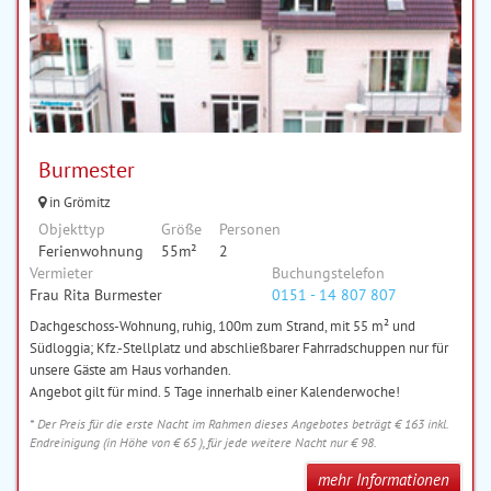
Burmester
in Grömitz
Objekttyp
Größe
Personen
Ferienwohnung
55m²
2
Vermieter
Buchungstelefon
Frau Rita Burmester
0151 - 14 807 807
Dachgeschoss-Wohnung, ruhig, 100m zum Strand, mit 55 m² und
Südloggia; Kfz.-Stellplatz und abschließbarer Fahrradschuppen nur für
unsere Gäste am Haus vorhanden.
Angebot gilt für mind. 5 Tage innerhalb einer Kalenderwoche!
* Der Preis für die erste Nacht im Rahmen dieses Angebotes beträgt € 163 inkl.
Endreinigung (in Höhe von € 65 ), für jede weitere Nacht nur € 98.
mehr Informationen