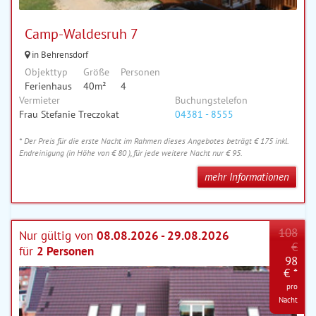
Camp-Waldesruh 7
in Behrensdorf
Objekttyp
Größe
Personen
Ferienhaus
40m²
4
Vermieter
Buchungstelefon
Frau Stefanie Treczokat
04381 - 8555
* Der Preis für die erste Nacht im Rahmen dieses Angebotes beträgt € 175 inkl.
Endreinigung (in Höhe von € 80 ), für jede weitere Nacht nur € 95.
mehr Informationen
108
Nur gültig von
08.08.2026 - 29.08.2026
€
für
2 Personen
98
€ *
pro
Nacht