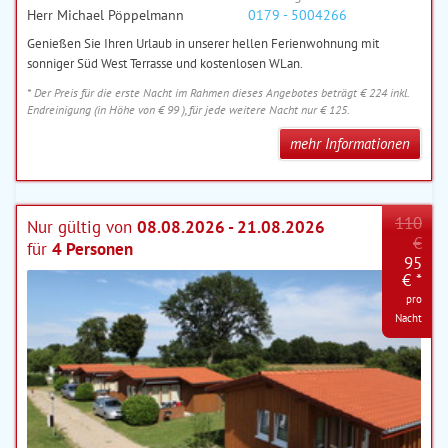
Herr Michael Pöppelmann
0179 - 5004266
Genießen Sie Ihren Urlaub in unserer hellen Ferienwohnung mit
sonniger Süd West Terrasse und kostenlosen WLan.
* Der Preis für die erste Nacht im Rahmen dieses Angebotes beträgt € 224 inkl.
Endreinigung (in Höhe von € 99 ), für jede weitere Nacht nur € 125.
mehr Informationen
110
Nur gültig von
08.08.2026 - 21.08.2026
€
für
4 Personen
95
€ *
pro
Nacht