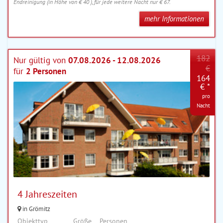
Endreinigung (in Höhe von € 40 ), für jede weitere Nacht nur € 67.
mehr Informationen
182
Nur gültig von
07.08.2026 - 12.08.2026
€
für
2 Personen
164
€ *
pro
Nacht
4 Jahreszeiten
in Grömitz
Objekttyp
Größe
Personen