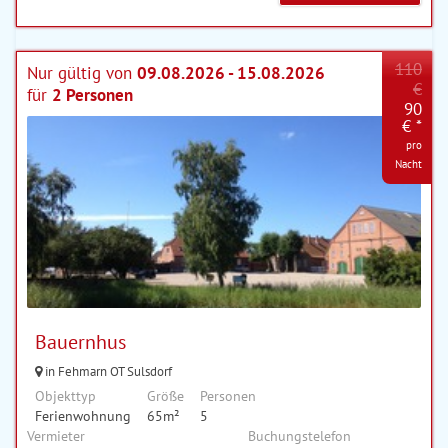
110
Nur gültig von
09.08.2026 - 15.08.2026
€
für
2 Personen
90
€ *
pro
Nacht
Bauernhus
in Fehmarn OT Sulsdorf
Objekttyp
Größe
Personen
Ferienwohnung
65m²
5
Vermieter
Buchungstelefon