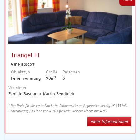
Triangel III
in Riepsdorf
Objekttyp
Größe
Personen
Ferienwohnung
90m²
6
Vermieter
Familie Bastian u. Katrin Bendfeldt
* Der Preis für die erste Nacht im Rahmen dieses Angebotes beträgt € 153 inkl.
Endreinigung (in Höhe von € 70 ), für jede weitere Nacht nur € 83.
mehr Informationen