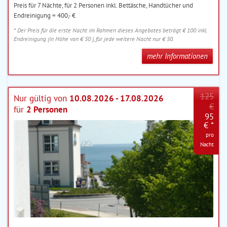
Preis für 7 Nächte, für 2 Personen inkl. Bettäsche, Handtücher und
Endreinigung = 400,- €
* Der Preis für die erste Nacht im Rahmen dieses Angebotes beträgt € 100 inkl.
Endreinigung (in Höhe von € 50 ), für jede weitere Nacht nur € 50.
mehr Informationen
125
Nur gültig von
10.08.2026 - 17.08.2026
€
für
2 Personen
95
€ *
pro
Nacht