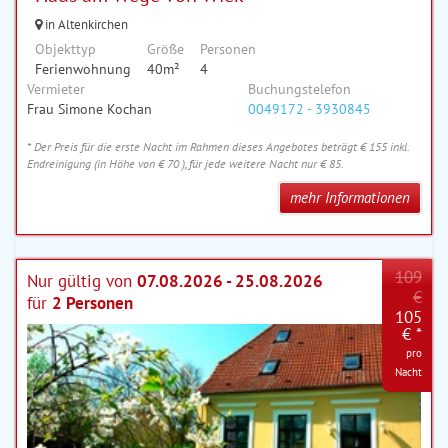
in Altenkirchen
Objekttyp
Größe
Personen
Ferienwohnung
40m²
4
Vermieter
Buchungstelefon
Frau Simone Kochan
0049172 - 3930845
* Der Preis für die erste Nacht im Rahmen dieses Angebotes beträgt € 155 inkl.
Endreinigung (in Höhe von € 70 ), für jede weitere Nacht nur € 85.
mehr Informationen
109
Nur gültig von
07.08.2026 - 25.08.2026
€
für
2 Personen
105
€ *
pro
Nacht