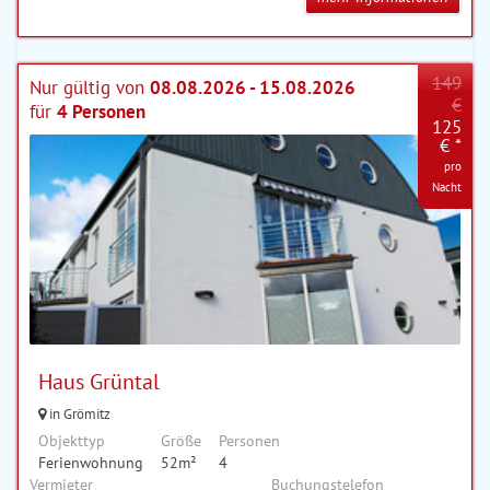
149
Nur gültig von
08.08.2026 - 15.08.2026
€
für
4 Personen
125
€ *
pro
Nacht
Haus Grüntal
in Grömitz
Objekttyp
Größe
Personen
Ferienwohnung
52m²
4
Vermieter
Buchungstelefon