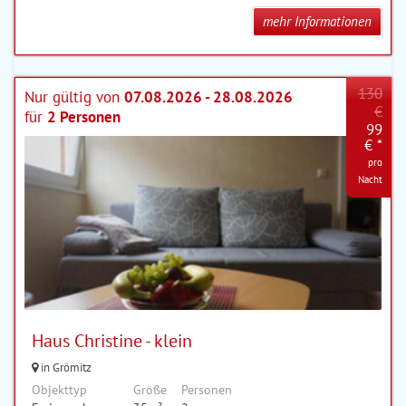
mehr Informationen
130
Nur gültig von
07.08.2026 - 28.08.2026
€
für
2 Personen
99
€ *
pro
Nacht
Haus Christine - klein
in Grömitz
Objekttyp
Größe
Personen