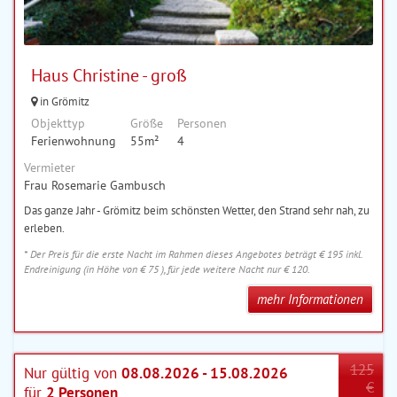
Haus Christine - groß
in Grömitz
Objekttyp
Größe
Personen
Ferienwohnung
55m²
4
Vermieter
Frau Rosemarie Gambusch
Das ganze Jahr - Grömitz beim schönsten Wetter, den Strand sehr nah, zu
erleben.
* Der Preis für die erste Nacht im Rahmen dieses Angebotes beträgt € 195 inkl.
Endreinigung (in Höhe von € 75 ), für jede weitere Nacht nur € 120.
mehr Informationen
125
Nur gültig von
08.08.2026 - 15.08.2026
€
für
2 Personen