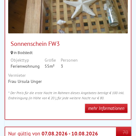
Sonnenschein FW3
in Bodstedt
Objekttyp
Größe
Personen
Ferienwohnung
55m²
3
Vermieter
Frau Ursula Unger
* Der Preis für die erste Nacht im Rahmen dieses Angebotes beträgt € 100 inkl.
Endreinigung (in Höhe von € 20 ), für jede weitere Nacht nur € 80.
mehr Informationen
70
Nur gültig von
07.08.2026 - 10.08.2026