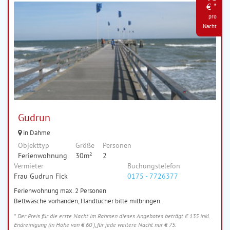
€ *
pro
Nacht
Gudrun
in Dahme
Objekttyp
Größe
Personen
Ferienwohnung
30m²
2
Vermieter
Buchungstelefon
Frau Gudrun Fick
0175 - 7726377
Ferienwohnung max. 2 Personen
Bettwäsche vorhanden, Handtücher bitte mitbringen.
* Der Preis für die erste Nacht im Rahmen dieses Angebotes beträgt € 135 inkl.
Endreinigung (in Höhe von € 60 ), für jede weitere Nacht nur € 75.