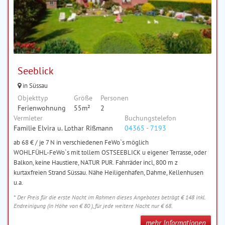
Seeblick
in Süssau
Objekttyp
Größe
Personen
Ferienwohnung
55m²
2
Vermieter
Buchungstelefon
Familie Elvira u. Lothar Rißmann
04365 - 7193
ab 68 € / je 7 N in verschiedenen FeWo`s möglich
WOHLFÜHL-FeWo`s mit tollem OSTSEEBLICK u eigener Terrasse, oder
Balkon, keine Haustiere, NATUR PUR. Fahrräder incl, 800 m z
kurtaxfreien Strand Süssau. Nähe Heiligenhafen, Dahme, Kellenhusen
u.a.
* Der Preis für die erste Nacht im Rahmen dieses Angebotes beträgt € 148 inkl.
Endreinigung (in Höhe von € 80 ), für jede weitere Nacht nur € 68.
mehr Informationen