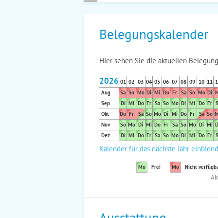
Belegungskalender
Hier sehen Sie die aktuellen Belegung
2026
01
02
03
04
05
06
07
08
09
10
11
1
Aug
Sa
So
Mo
Di
Mi
Do
Fr
Sa
So
Mo
Di
M
Sep
Di
Mi
Do
Fr
Sa
So
Mo
Di
Mi
Do
Fr
S
Okt
Do
Fr
Sa
So
Mo
Di
Mi
Do
Fr
Sa
So
M
Nov
So
Mo
Di
Mi
Do
Fr
Sa
So
Mo
Di
Mi
D
Dez
Di
Mi
Do
Fr
Sa
So
Mo
Di
Mi
Do
Fr
S
Kalender für das nächste Jahr einblen
Mo
Frei
Mo
Nicht verfügb
Ak
Ausstattung