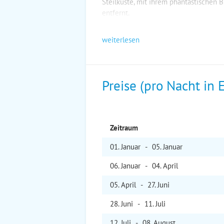
Steilküste, mit ihrem phantastischen
entfernt.
weiterlesen
Preise (pro Nacht in 
Zeitraum
01. Jan
uar
-
05. Jan
uar
06. Jan
uar
-
04. Apr
il
05. Apr
il
-
27. Jun
i
28. Jun
i
-
11. Jul
i
12. Jul
i
-
08. Aug
ust