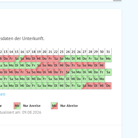
sdaten der Unterkunft.
2
13
14
15
16
17
18
19
20
21
22
23
24
25
26
27
28
29
30
31
i
Do
Fr
Sa
So
Mo
Di
Mi
Do
Fr
Sa
So
Mo
Di
Mi
Do
Fr
Sa
So
Mo
a
So
Mo
Di
Mi
Do
Fr
Sa
So
Mo
Di
Mi
Do
Fr
Sa
So
Mo
Di
Mi
o
Di
Mi
Do
Fr
Sa
So
Mo
Di
Mi
Do
Fr
Sa
So
Mo
Di
Mi
Do
Fr
Sa
o
Fr
Sa
So
Mo
Di
Mi
Do
Fr
Sa
So
Mo
Di
Mi
Do
Fr
Sa
So
Mo
a
So
Mo
Di
Mi
Do
Fr
Sa
So
Mo
Di
Mi
Do
Fr
Sa
So
Mo
Di
Mi
Do
den
ar
Mo
Nur Anreise
Mo
Nur Abreise
tualisiert am: 09.08.2026