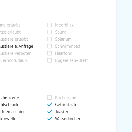
nd erlaubt
Meerblick
tze erlaubt
Sauna
ustiere erlaubt
Solarium
ustiere a. Anfrage
Schwimmbad
ustiere verboten
Haarföhn
uernhofurlaub
Bügeleisen+Brett
chenzeile
Kochnische
hlschrank
Gefrierfach
ffeemaschine
Toaster
krowelle
Wasserkocher