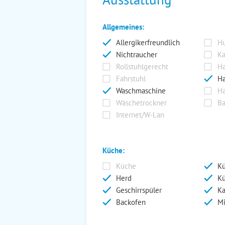
Allgemeines:
Allergikerfreundlich
Hu
Nichtraucher
Ka
Rollstuhlgerecht
Ha
Fahrstuhl
Ha
Waschmaschine
Ha
Wäschetrockner
Ba
Internet/W-Lan
Küche:
Küche
Kü
Herd
Kü
Geschirrspüler
Ka
Backofen
Mi