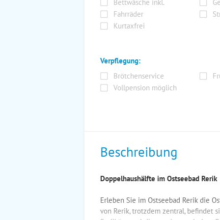
Bettwäsche inkl.
Ge
Fahrräder
St
Kurtaxfrei
Verpflegung:
Brötchenservice
Fr
Vollpension möglich
Beschreibung
Doppelhaushälfte im Ostseebad Rerik
Erleben Sie im Ostseebad Rerik die Os
von Rerik, trotzdem zentral, befindet 