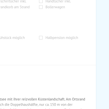
schirrtücher inkl.
Handtücher inkl.
randkorb am Strand
Bollerwagen
ühstück möglich
Halbpension möglich
tsee mit ihrer reizvollen Küstenlandschaft. Am Ortsrand
sich die Doppelhaushälfte, nur ca. 150 m von der