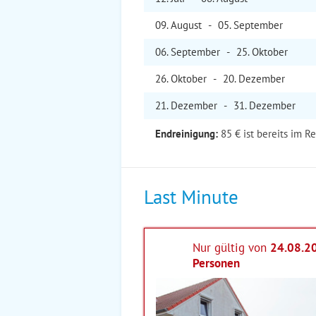
09. Aug
ust
-
05. Sep
tember
06. Sep
tember
-
25. Okt
ober
26. Okt
ober
-
20. Dez
ember
21. Dez
ember
-
31. Dez
ember
Endreinigung:
85 € ist bereits im R
Last Minute
Nur gültig von
24.08.2
Personen