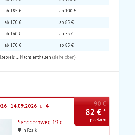
ab
185 €
ab
100 €
ab
170 €
ab
85 €
ab
160 €
ab
75 €
ab
170 €
ab
85 €
eisepreis 1. Nacht enthalten
(siehe oben)
90 €
026 - 14.09.2026
für
4
82 € *
pro Nacht
Sanddornweg 19 d
in Rerik