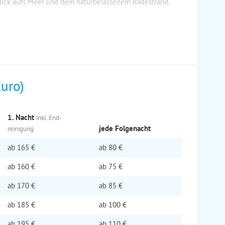
 Blick aufs Meer und dem naturbelassenem Badestrand,
Euro)
1. Nacht
inkl. End­
jede Folge­nacht
reinigung
ab
165 €
ab
80 €
ab
160 €
ab
75 €
ab
170 €
ab
85 €
ab
185 €
ab
100 €
ab
195 €
ab
110 €