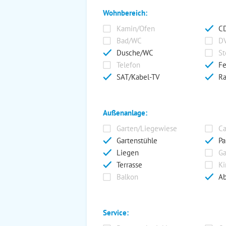
Wohnbereich:
Kamin/Ofen
CD
Bad/WC
DV
Dusche/WC
St
Telefon
Fe
SAT/Kabel-TV
Ra
Außenanlage:
Garten/Liegewiese
Ca
Gartenstühle
Pa
Liegen
Ga
Terrasse
Ki
Balkon
Ab
Service: