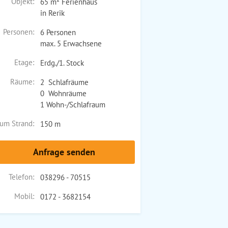
Objekt:
65 m² Ferienhaus
in Rerik
Personen:
6 Personen
max. 5 Erwachsene
Etage:
Erdg./1. Stock
Räume:
2 Schlafräume
0 Wohnräume
1 Wohn-/Schlafraum
um Strand:
150 m
Anfrage senden
Telefon:
038296 - 70515
Mobil:
0172 - 3682154