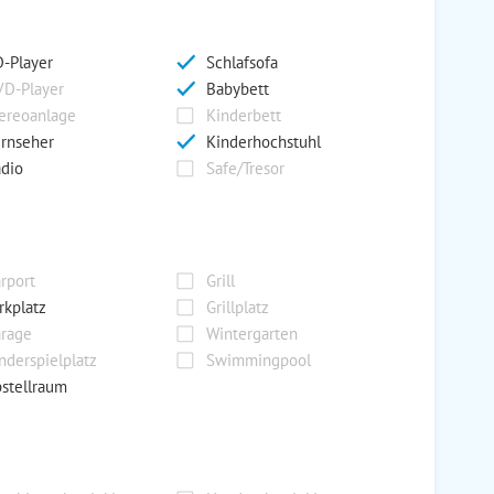
-Player
Schlafsofa
D-Player
Babybett
ereoanlage
Kinderbett
rnseher
Kinderhochstuhl
dio
Safe/Tresor
rport
Grill
rkplatz
Grillplatz
rage
Wintergarten
nderspielplatz
Swimmingpool
stellraum