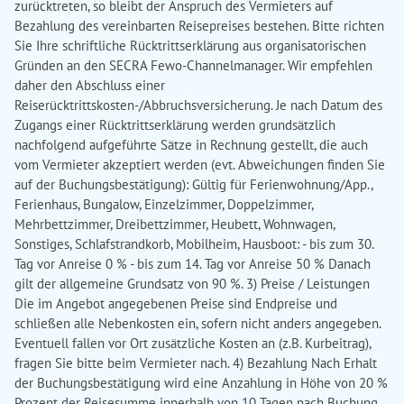
zurücktreten, so bleibt der Anspruch des Vermieters auf
Bezahlung des vereinbarten Reisepreises bestehen. Bitte richten
Sie Ihre schriftliche Rücktrittserklärung aus organisatorischen
Gründen an den SECRA Fewo-Channelmanager. Wir empfehlen
daher den Abschluss einer
Reiserücktrittskosten-/Abbruchsversicherung. Je nach Datum des
Zugangs einer Rücktrittserklärung werden grundsätzlich
nachfolgend aufgeführte Sätze in Rechnung gestellt, die auch
vom Vermieter akzeptiert werden (evt. Abweichungen finden Sie
auf der Buchungsbestätigung): Gültig für Ferienwohnung/App.,
Ferienhaus, Bungalow, Einzelzimmer, Doppelzimmer,
Mehrbettzimmer, Dreibettzimmer, Heubett, Wohnwagen,
Sonstiges, Schlafstrandkorb, Mobilheim, Hausboot: - bis zum 30.
Tag vor Anreise 0 % - bis zum 14. Tag vor Anreise 50 % Danach
gilt der allgemeine Grundsatz von 90 %. 3) Preise / Leistungen
Die im Angebot angegebenen Preise sind Endpreise und
schließen alle Nebenkosten ein, sofern nicht anders angegeben.
Eventuell fallen vor Ort zusätzliche Kosten an (z.B. Kurbeitrag),
fragen Sie bitte beim Vermieter nach. 4) Bezahlung Nach Erhalt
der Buchungsbestätigung wird eine Anzahlung in Höhe von 20 %
Prozent der Reisesumme innerhalb von 10 Tagen nach Buchung