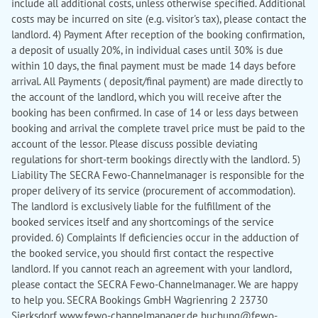
include all additional costs, unless otherwise specified. Additional
costs may be incurred on site (e.g. visitor's tax), please contact the
landlord. 4) Payment After reception of the booking confirmation,
a deposit of usually 20%, in individual cases until 30% is due
within 10 days, the final payment must be made 14 days before
arrival. All Payments ( deposit/final payment) are made directly to
the account of the landlord, which you will receive after the
booking has been confirmed. In case of 14 or less days between
booking and arrival the complete travel price must be paid to the
account of the lessor. Please discuss possible deviating
regulations for short-term bookings directly with the landlord. 5)
Liability The SECRA Fewo-Channelmanager is responsible for the
proper delivery of its service (procurement of accommodation).
The landlord is exclusively liable for the fulfillment of the
booked services itself and any shortcomings of the service
provided. 6) Complaints If deficiencies occur in the adduction of
the booked service, you should first contact the respective
landlord. If you cannot reach an agreement with your landlord,
please contact the SECRA Fewo-Channelmanager. We are happy
to help you. SECRA Bookings GmbH Wagrienring 2 23730
Sierksdorf www.fewo-channelmanager.de buchung@fewo-